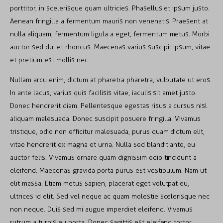
porttitor, in scelerisque quam ultricies. Phasellus et ipsum justo.
Aenean fringilla a fermentum mauris non venenatis. Praesent at
nulla aliquam, fermentum ligula a eget, fermentum metus. Morbi
auctor sed dui et rhoncus. Maecenas varius suscipit ipsum, vitae
et pretium est mollis nec.
Nullam arcu enim, dictum at pharetra pharetra, vulputate ut eros.
In ante lacus, varius quis facilisis vitae, iaculis sit amet justo.
Donec hendrerit diam. Pellentesque egestas risus a cursus nisl
aliquam malesuada. Donec suscipit posuere fringilla. Vivamus
tristique, odio non efficitur malesuada, purus quam dictum elit,
vitae hendrerit ex magna et urna. Nulla sed blandit ante, eu
auctor felis. Vivamus ornare quam dignissim odio tincidunt a
eleifend. Maecenas gravida porta purus est vestibulum. Nam ut
elit massa. Etiam metus sapien, placerat eget volutpat eu,
ultrices id elit. Sed vel neque ac quam molestie scelerisque nec
non neque. Duis sed mi augue imperdiet eleifend. Vivamus
rutrum a turpis eu porta. Donec sagittis est eleifend tortor